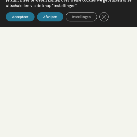
Je kunt meer te weten komen over welke cookies we gebruiken of ze
uitschakelen via de knop "instellingen".
Sluit AVG/GDPR 
Accepteer
Afwijzen
Instellingen
Kenniscommunity Positieve Desintegratie is het online
platform voor Nederland en België.
Copyright 2021 –
Privacybeleid
–
Contact