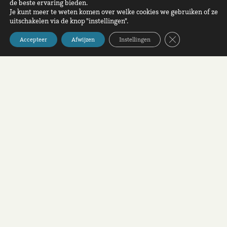
de beste ervaring bieden.
Je kunt meer te weten komen over welke cookies we gebruiken of ze
uitschakelen via de knop "instellingen".
Sluit AVG/GDPR 
Accepteer
Afwijzen
Instellingen
Kenniscommunity Positieve Desintegratie is het online
platform voor Nederland en België.
Copyright 2021 –
Privacybeleid
–
Contact