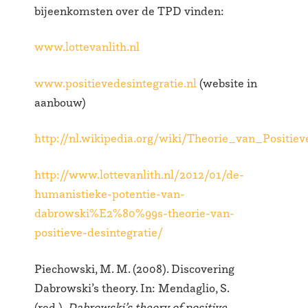
bijeenkomsten over de TPD vinden:
www.lottevanlith.nl
www.positievedesintegratie.nl
(website in
aanbouw)
http://nl.wikipedia.org/wiki/Theorie_van_Positiev
http://www.lottevanlith.nl/2012/01/de-
humanistieke-potentie-van-
dabrowski%E2%80%99s-theorie-van-
positieve-desintegratie/
Piechowski, M. M. (2008). Discovering
Dabrowski’s theory. In: Mendaglio, S.
(red.),
Dabrowski’s theory of positive