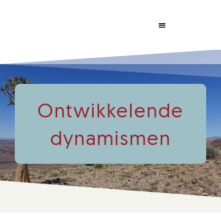
Dabrowski Congress
Ontwikkelende
dynamismen