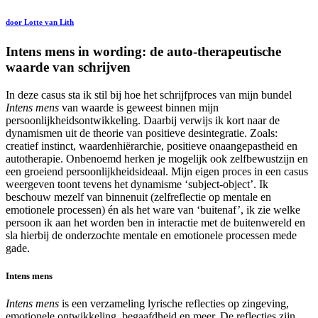
door Lotte van Lith
Intens mens in wording: de auto-therapeutische
waarde van schrijven
In deze casus sta ik stil bij hoe het schrijfproces van mijn bundel
Intens mens
van waarde is geweest binnen mijn
persoonlijkheidsontwikkeling. Daarbij verwijs ik kort naar de
dynamismen uit de theorie van positieve desintegratie. Zoals:
creatief instinct, waardenhiërarchie, positieve onaangepastheid en
autotherapie. Onbenoemd herken je mogelijk ook zelfbewustzijn en
een groeiend persoonlijkheidsideaal. Mijn eigen proces in een casus
weergeven toont tevens het dynamisme ‘subject-object’. Ik
beschouw mezelf van binnenuit (zelfreflectie op mentale en
emotionele processen) én als het ware van ‘buitenaf’, ik zie welke
persoon ik aan het worden ben in interactie met de buitenwereld en
sla hierbij de onderzochte mentale en emotionele processen mede
gade.
Intens mens
Intens mens
is een verzameling lyrische reflecties op zingeving,
emotionele ontwikkeling, begaafdheid en meer. De reflecties zijn