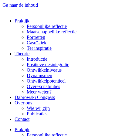
Ga naar de inhoud
Praktijk
Persoonlijke reflectie
Maatschappelijke reflectie
Portretten
Casuïstiek
Ter inspiratie
Theorie
Introductie
Positieve desintegratie
Ontwikkelniveaus
Dynamismen
Ontwikkelpotentieel
Overexcitabilities
Meer weten?
Dabrowski Congress
Over ons
Wie wij zijn
Publicaties
Contact
Praktijk
Persoonlijke reflectie