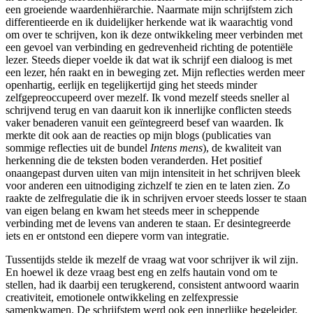
een groeiende waardenhiërarchie. Naarmate mijn schrijfstem zich
differentieerde en ik duidelijker herkende wat ik waarachtig vond
om over te schrijven, kon ik deze ontwikkeling meer verbinden met
een gevoel van verbinding en gedrevenheid richting de potentiële
lezer. Steeds dieper voelde ik dat wat ik schrijf een dialoog is met
een lezer, hén raakt en in beweging zet. Mijn reflecties werden meer
openhartig, eerlijk en tegelijkertijd ging het steeds minder
zelfgepreoccupeerd over mezelf. Ik vond mezelf steeds sneller al
schrijvend terug en van daaruit kon ik innerlijke conflicten steeds
vaker benaderen vanuit een geïntegreerd besef van waarden. Ik
merkte dit ook aan de reacties op mijn blogs (publicaties van
sommige reflecties uit de bundel
Intens mens
), de kwaliteit van
herkenning die de teksten boden veranderden. Het positief
onaangepast durven uiten van mijn intensiteit in het schrijven bleek
voor anderen een uitnodiging zichzelf te zien en te laten zien. Zo
raakte de zelfregulatie die ik in schrijven ervoer steeds losser te staan
van eigen belang en kwam het steeds meer in scheppende
verbinding met de levens van anderen te staan. Er desintegreerde
iets en er ontstond een diepere vorm van integratie.
Tussentijds stelde ik mezelf de vraag wat voor schrijver ik wil zijn.
En hoewel ik deze vraag best eng en zelfs hautain vond om te
stellen, had ik daarbij een terugkerend, consistent antwoord waarin
creativiteit, emotionele ontwikkeling en zelfexpressie
samenkwamen. De schrijfstem werd ook een innerlijke begeleider,