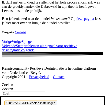
Ik durf met eerlijkheid te stellen dat het hele proces enorm rijk was
aan de groeidynamiek die Dabrowski in zijn theorie heeft gevat.
Levenskunst in de praktijk.
Ben je benieuwd naar de bundel
Intens mens
? Op
deze pagina
lees
je hier meer over en kun je de bundel bestellen.
Categorie:
Casuïstiek
Vorige
Vorige
Spiegel
Volgende
Stemproblemen als signaal voor positieve
desintegratie
Volgende
Kenniscommunity Positieve Desintegratie is het online platform
voor Nederland en België.
Copyright 2021 –
Privacybeleid
–
Contact
Zoeken
Zoeken
Sluit AVG/GDPR cookie instellingen