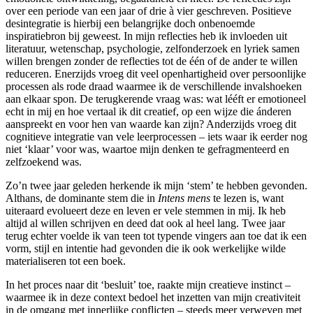
over een periode van een jaar of drie à vier geschreven. Positieve
desintegratie is hierbij een belangrijke doch onbenoemde
inspiratiebron bij geweest. In mijn reflecties heb ik invloeden uit
literatuur, wetenschap, psychologie, zelfonderzoek en lyriek samen
willen brengen zonder de reflecties tot de één of de ander te willen
reduceren. Enerzijds vroeg dit veel openhartigheid over persoonlijke
processen als rode draad waarmee ik de verschillende invalshoeken
aan elkaar spon. De terugkerende vraag was: wat lééft er emotioneel
echt in mij en hoe vertaal ik dit creatief, op een wijze die ánderen
aanspreekt en voor hen van waarde kan zijn? Anderzijds vroeg dit
cognitieve integratie van vele leerprocessen – iets waar ik eerder nog
niet ‘klaar’ voor was, waartoe mijn denken te gefragmenteerd en
zelfzoekend was.
Zo’n twee jaar geleden herkende ik mijn ‘stem’ te hebben gevonden.
Althans, de dominante stem die in
Intens mens
te lezen is, want
uiteraard evolueert deze en leven er vele stemmen in mij. Ik heb
altijd al willen schrijven en deed dat ook al heel lang. Twee jaar
terug echter voelde ik van teen tot typende vingers aan toe dat ik een
vorm, stijl en intentie had gevonden die ik ook werkelijke wilde
materialiseren tot een boek.
In het proces naar dit ‘besluit’ toe, raakte mijn creatieve instinct –
waarmee ik in deze context bedoel het inzetten van mijn creativiteit
in de omgang met innerlijke conflicten – steeds meer verweven met