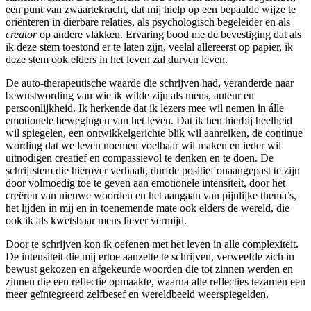
een punt van zwaartekracht, dat mij hielp op een bepaalde wijze te
oriënteren in dierbare relaties, als psychologisch begeleider en als
creator
op andere vlakken. Ervaring bood me de bevestiging dat als
ik deze stem toestond er te laten zijn, veelal allereerst op papier, ik
deze stem ook elders in het leven zal durven leven.
De auto-therapeutische waarde die schrijven had, veranderde naar
bewustwording van wie ik wilde zijn als mens, auteur en
persoonlijkheid. Ik herkende dat ik lezers mee wil nemen in álle
emotionele bewegingen van het leven. Dat ik hen hierbij heelheid
wil spiegelen, een ontwikkelgerichte blik wil aanreiken, de continue
wording dat we leven noemen voelbaar wil maken en ieder wil
uitnodigen creatief en compassievol te denken en te doen. De
schrijfstem die hierover verhaalt, durfde positief onaangepast te zijn
door volmoedig toe te geven aan emotionele intensiteit, door het
creëren van nieuwe woorden en het aangaan van pijnlijke thema’s,
het lijden in mij en in toenemende mate ook elders de wereld, die
ook ik als kwetsbaar mens liever vermijd.
Door te schrijven kon ik oefenen met het leven in alle complexiteit.
De intensiteit die mij ertoe aanzette te schrijven, verweefde zich in
bewust gekozen en afgekeurde woorden die tot zinnen werden en
zinnen die een reflectie opmaakte, waarna alle reflecties tezamen een
meer geïntegreerd zelfbesef en wereldbeeld weerspiegelden.