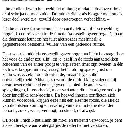
– bovendien kwam het beeld net omhoog omdat ik de/onze ruimte
er al schrijvend mee vulde. De ruimte die ik als blogger met jou als
lezer deel werd o.a. gevuld door opgeroepen verbeelding. –
‘To hold space for someone’ is een activiteit waarbij verbeelding
mogelijk een rol speelt in de functie ‘voorstellingsvermogen’, maar
die daarnaast leunt op het juist niet zozeer met innerlijk
gegenereerde betekenis ‘vullen’ van een gedeelde ruimte.
Daar waar je middels voorstellingsvermogen wellicht bevraagt ‘hoe
het voor de ander zou zijn’, en je jezelf in de reeds aangetrokken
schoenen van de ander poogt te verplaatsen (met zijn tweeen in één
toch wel krappe ruimte..) vraagt het “holding space” juist om
zelfbewuste, zeker ook doorleefde, ‘maar’ lege, stille
ontvankelijkheid. Althans, zo wordt de uitdrukking volgens mij
ervaringsgericht betekenis gegeven. Je biedt de ander wel
spiegelingen, bijvoorbeeld, maar varianten die niet afgevormd zijn
door innerlijke (ont-)roering. En hoewel interne conflicten zich
kunnen voordoen, krijgen deze niet een eisende focus, die afleidt
van de totstandkoming en ervaring van de ruimte die de ander
behoeft, zoekt, wens, verlangt, na streeft, of afwijst.
Of, zoals Thich Nhat Hanh dit mooi en treffend verwoordt, je bent
als een beekje waar watergolfjes de reflectie niet verstoren.