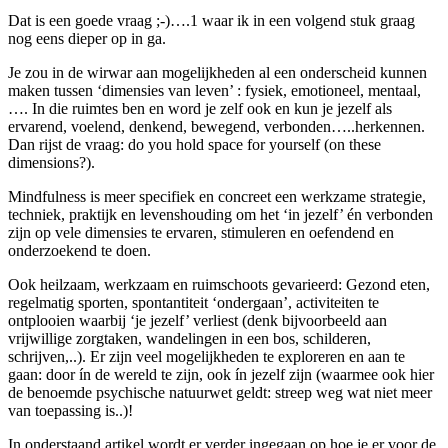
Dat is een goede vraag ;-)….1 waar ik in een volgend stuk graag
nog eens dieper op in ga.
Je zou in de wirwar aan mogelijkheden al een onderscheid kunnen
maken tussen ‘dimensies van leven’ : fysiek, emotioneel, mentaal,
…. In die ruimtes ben en word je zelf ook en kun je jezelf als
ervarend, voelend, denkend, bewegend, verbonden…..herkennen.
Dan rijst de vraag: do you hold space for yourself (on these
dimensions?).
Mindfulness is meer specifiek en concreet een werkzame strategie,
techniek, praktijk en levenshouding om het ‘in jezelf’ én verbonden
zijn op vele dimensies te ervaren, stimuleren en oefendend en
onderzoekend te doen.
Ook heilzaam, werkzaam en ruimschoots gevarieerd: Gezond eten,
regelmatig sporten, spontantiteit ‘ondergaan’, activiteiten te
ontplooien waarbij ‘je jezelf’ verliest (denk bijvoorbeeld aan
vrijwillige zorgtaken, wandelingen in een bos, schilderen,
schrijven,..). Er zijn veel mogelijkheden te exploreren en aan te
gaan: door ín de wereld te zijn, ook ín jezelf zijn (waarmee ook hier
de benoemde psychische natuurwet geldt: streep weg wat niet meer
van toepassing is..)!
In onderstaand artikel wordt er verder ingegaan op hoe je er voor de