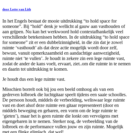
door Lotte van Lith
In het Engels bestaat de mooie uitdrukking “to hold space for
someone”. Bij “hold” denk je wellicht al gauw aan vasthouden of
aan grijpen. Nu kan het werkwoord hold contextafhankelijk veel
verschillende betekenissen hebben. In de uitdrukking “to hold space
for someone” zit er een dubbelzinnigheid, in die zin dat je zowel
ruimte ‘vasthoudt’ als dat deze actie mogelijk wordt door zelf,
bewust, vanuit opmerkzaamheid en aandachtige aanwezigheid,
ruimte niet ‘te vullen’. Je houdt in zekere zin een lege ruimte vast,
zodat de ander de kans voelt, ervaart, ziet..om die ruimte in te nemen
en daarin tot uitdrukking te komen.
Je houdt dus een lege ruimte vast.
Misschien borrelt ook bij jou een beeld omhoog als van een
gedreven lolbroek die luchtgitaar speelt tijdens een saaie schoolles.
De persoon houdt, middels de verbeelding, weliswaar lege ruimte
vast en doet alsof deze ruimte een gitaar representeert (door en
middels beweging en gebaren, een vorm om de lege ruimte te
‘gieten’), maar het is geen ruimte die lonkt om vervolgens met
eigengebaren in te nemen. Sterker nog, de verbeelding van de
lolbroek en de performance vullen jouw en zijn ruimte. Mogelijk
met een flinke glimlach, dat wel!