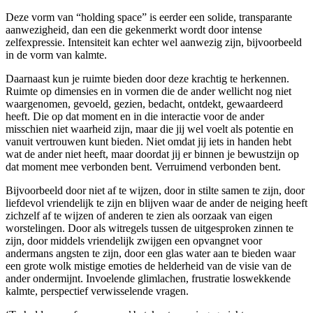
Deze vorm van “holding space” is eerder een solide, transparante
aanwezigheid, dan een die gekenmerkt wordt door intense
zelfexpressie. Intensiteit kan echter wel aanwezig zijn, bijvoorbeeld
in de vorm van kalmte.
Daarnaast kun je ruimte bieden door deze krachtig te herkennen.
Ruimte op dimensies en in vormen die de ander wellicht nog niet
waargenomen, gevoeld, gezien, bedacht, ontdekt, gewaardeerd
heeft. Die op dat moment en in die interactie voor de ander
misschien niet waarheid zijn, maar die jij wel voelt als potentie en
vanuit vertrouwen kunt bieden. Niet omdat jij iets in handen hebt
wat de ander niet heeft, maar doordat jij er binnen je bewustzijn op
dat moment mee verbonden bent. Verruimend verbonden bent.
Bijvoorbeeld door niet af te wijzen, door in stilte samen te zijn, door
liefdevol vriendelijk te zijn en blijven waar de ander de neiging heeft
zichzelf af te wijzen of anderen te zien als oorzaak van eigen
worstelingen. Door als witregels tussen de uitgesproken zinnen te
zijn, door middels vriendelijk zwijgen een opvangnet voor
andermans angsten te zijn, door een glas water aan te bieden waar
een grote wolk mistige emoties de helderheid van de visie van de
ander ondermijnt. Invoelende glimlachen, frustratie loswekkende
kalmte, perspectief verwisselende vragen.