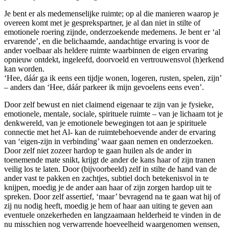
Je bent er als medemenselijke ruimte; op al die manieren waarop je
overeen komt met je gesprekspartner, je al dan niet in stilte of
emotionele roering zijnde, onderzoekende medemens. Je bent er ‘al
ervarende’, en die belichaamde, aandachtige ervaring is voor de
ander voelbaar als heldere ruimte waarbinnen de eigen ervaring
opnieuw ontdekt, ingeleefd, doorvoeld en vertrouwensvol (h)erkend
kan worden.
‘Hee, dáár ga ik eens een tijdje wonen, logeren, rusten, spelen, zijn’
– anders dan ‘Hee, dáár parkeer ik mijn gevoelens eens even’.
Door zelf bewust en niet claimend eigenaar te zijn van je fysieke,
emotionele, mentale, sociale, spirituele ruimte – van je lichaam tot je
denkwereld, van je emotionele bewegingen tot aan je spirituele
connectie met het Al- kan de ruimtebehoevende ander de ervaring
van ‘eigen-zijn in verbinding’ waar gaan nemen en onderzoeken.
Door zelf niet zozeer hardop te gaan huilen als de ander in
toenemende mate snikt, krijgt de ander de kans haar of zijn tranen
veilig los te laten. Door (bijvoorbeeld) zelf in stilte de hand van de
ander vast te pakken en zachtjes, subtiel doch betekenisvol in te
knijpen, moedig je de ander aan haar of zijn zorgen hardop uit te
spreken. Door zelf assertief, ‘maar’ bevragend na te gaan wat hij of
zij nu nodig heeft, moedig je hem of haar aan uiting te geven aan
eventuele onzekerheden en langzaamaan helderheid te vinden in de
nu misschien nog verwarrende hoeveelheid waargenomen wensen,