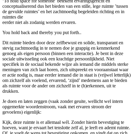
‘To hold space for someone’ betekent ervaringsgericht en
conceptualiserend dus het bieden van een stille, lege ruimte ’tussen
de gevulde ruimtes’ en het zachtmoedig begeleiden richting en in
ruimtes die
eerder niet als zodanig werden ervaren.
You hold back and thereby you put forth..
Dit ruimte bieden door deze zelfbewust en solide, transparant en
stevig zachtmoedig in te nemen doe je grappig en kenmerkend
genoeg als eigen persoon (binnen een interactie). Je bent in deze
sociale uitwisseling ook een krachtige persoonlijkheid. Niet
specifiek in de sociaal bekende wijze als iemand die middels sterke
meningen van zich laat horen, zich uitspreekt en vooraanstaat waar
er actie nodig is, maar eerder iemand die in staat is (vrijwel letterlijk)
om zichzelf als voelend, ervarend, ‘zijnd’ medemens aan te bieden
als ruimte voor de ander om zichzelf in te (h)erkennen, uit te
drukken.
Je doen en laten zeggen (vaak zonder geuite, wellicht wel intern
opgemerkte woordenstroom, vaak met ervaren stroom der
gevoelens) eigenlijk:
Kijk, deze ruimte is er allemaal wél. Zonder hierin bevestiging te
hoeven, want je ervaart het tenslotte zelf al, je leeft en ademt ruimte.
Of, je voelt de wens tot bevestiging opkomen, en vindt dat op zich