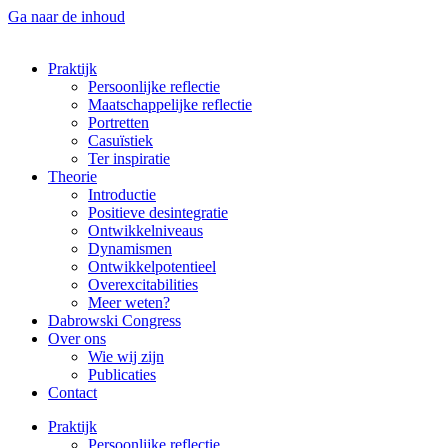
Ga naar de inhoud
Praktijk
Persoonlijke reflectie
Maatschappelijke reflectie
Portretten
Casuïstiek
Ter inspiratie
Theorie
Introductie
Positieve desintegratie
Ontwikkelniveaus
Dynamismen
Ontwikkelpotentieel
Overexcitabilities
Meer weten?
Dabrowski Congress
Over ons
Wie wij zijn
Publicaties
Contact
Praktijk
Persoonlijke reflectie