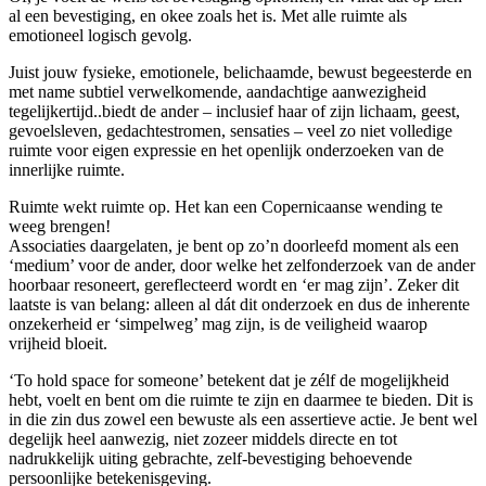
al een bevestiging, en okee zoals het is. Met alle ruimte als
emotioneel logisch gevolg.
Juist jouw fysieke, emotionele, belichaamde, bewust begeesterde en
met name subtiel verwelkomende, aandachtige aanwezigheid
tegelijkertijd..biedt de ander – inclusief haar of zijn lichaam, geest,
gevoelsleven, gedachtestromen, sensaties – veel zo niet volledige
ruimte voor eigen expressie en het openlijk onderzoeken van de
innerlijke ruimte.
Ruimte wekt ruimte op. Het kan een Copernicaanse wending te
weeg brengen!
Associaties daargelaten, je bent op zo’n doorleefd moment als een
‘medium’ voor de ander, door welke het zelfonderzoek van de ander
hoorbaar resoneert, gereflecteerd wordt en ‘er mag zijn’. Zeker dit
laatste is van belang: alleen al dát dit onderzoek en dus de inherente
onzekerheid er ‘simpelweg’ mag zijn, is de veiligheid waarop
vrijheid bloeit.
‘To hold space for someone’ betekent dat je zélf de mogelijkheid
hebt, voelt en bent om die ruimte te zijn en daarmee te bieden. Dit is
in die zin dus zowel een bewuste als een assertieve actie. Je bent wel
degelijk heel aanwezig, niet zozeer middels directe en tot
nadrukkelijk uiting gebrachte, zelf-bevestiging behoevende
persoonlijke betekenisgeving.