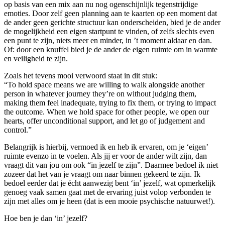
op basis van een mix aan nu nog ogenschijnlijk tegenstrijdige
emoties. Door zelf geen planning aan te kaarten op een moment dat
de ander geen gerichte structuur kan onderscheiden, bied je de ander
de mogelijkheid een eigen startpunt te vinden, of zelfs slechts even
een punt te zijn, niets meer en minder, in ’t moment aldaar en dan.
Of: door een knuffel bied je de ander de eigen ruimte om in warmte
en veiligheid te zijn.
Zoals het tevens mooi verwoord staat in dit stuk:
“To hold space means we are willing to walk alongside another
person in whatever journey they’re on without judging them,
making them feel inadequate, trying to fix them, or trying to impact
the outcome. When we hold space for other people, we open our
hearts, offer unconditional support, and let go of judgement and
control.”
Belangrijk is hierbij, vermoed ik en heb ik ervaren, om je ‘eigen’
ruimte evenzo in te voelen. Als jij er voor de ander wilt zijn, dan
vraagt dit van jou om ook “in jezelf te zijn”. Daarmee bedoel ik niet
zozeer dat het van je vraagt om naar binnen gekeerd te zijn. Ik
bedoel eerder dat je écht aanwezig bent ‘in’ jezelf, wat opmerkelijk
genoeg vaak samen gaat met de ervaring juist volop verbonden te
zijn met alles om je heen (dat is een mooie psychische natuurwet!).
Hoe ben je dan ‘in’ jezelf?