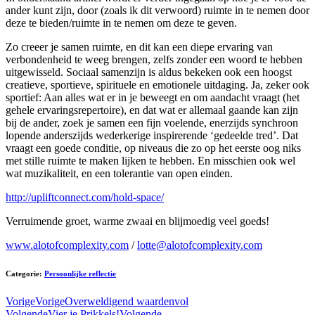
ander kunt zijn, door (zoals ik dit verwoord) ruimte in te nemen door
deze te bieden/ruimte in te nemen om deze te geven.
Zo creeer je samen ruimte, en dit kan een diepe ervaring van
verbondenheid te weeg brengen, zelfs zonder een woord te hebben
uitgewisseld. Sociaal samenzijn is aldus bekeken ook een hoogst
creatieve, sportieve, spirituele en emotionele uitdaging. Ja, zeker ook
sportief: Aan alles wat er in je beweegt en om aandacht vraagt (het
gehele ervaringsrepertoire), en dat wat er allemaal gaande kan zijn
bij de ander, zoek je samen een fijn voelende, enerzijds synchroon
lopende anderszijds wederkerige inspirerende ‘gedeelde tred’. Dat
vraagt een goede conditie, op niveaus die zo op het eerste oog niks
met stille ruimte te maken lijken te hebben. En misschien ook wel
wat muzikaliteit, en een tolerantie van open einden.
http://upliftconnect.com/hold-space/
Verruimende groet, warme zwaai en blijmoedig veel goeds!
www.alotofcomplexity.com
/
lotte@alotofcomplexity.com
Categorie:
Persoonlijke reflectie
Vorige
Vorige
Overweldigend waardenvol
Volgende
Vier je Prikkels!
Volgende