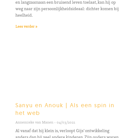
en langzaamaan een bruisend leven toelaat, kan hij op
weg naar zijn persoonlijkheidsideaal: dichter komen bij
heelheid.
Lees verder »
Sanyu en Anouk | Als een spin in
het web
Annemieke van Manen
04/03/2021
Al vanaf dat hij klein is, verloopt Gijs’ ontwikkeling
anders dan bij veel andere kinderen. Zijn ouders waren