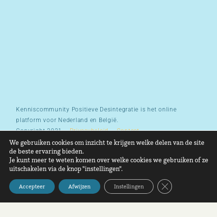
Kenniscommunity Positieve Desintegratie is het online
platform voor Nederland en België.
Copyright 2021 –
Privacybeleid
–
Contact
We gebruiken cookies om inzicht te krijgen welke delen van de site
de beste ervaring bieden.
Je kunt meer te weten komen over welke cookies we gebruiken of ze
uitschakelen via de knop "instellingen".
Sluit AVG/GDPR 
Accepteer
Afwijzen
Instellingen